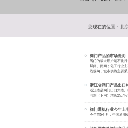
您现在的位置：
北
阀门产品的市场走向
阀门的最大用户是石化行
蝶阀、闸阀；化工行业主
线蝶阀，城市供热主要采
浙江省阀门产品出口
浙江省是阀门出口大省。据
同期（下同）增长25.7
阀门通机行业今年上
今年前5个月，中国通用