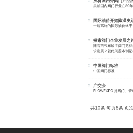
浅析国内外阀门产品
虽然国内阀门行业在80
国际油价开始降温奥
一路高烧的国际油价终于从
探索阀门企业发展之
随着西气东输主阀门竞标
求发展？就此问题本刊记
中国阀门标准
中国阀门标准
广交会
FLOWEXPO 是阀门
共10条 每页8条 页次